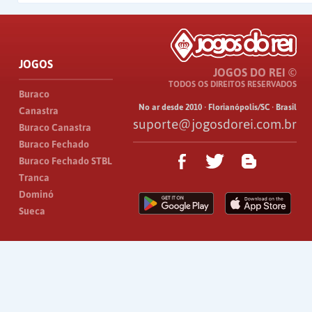
JOGOS
JOGOS DO REI ©
TODOS OS DIREITOS RESERVADOS
Buraco
No ar desde 2010 · Florianópolis/SC · Brasil
Canastra
suporte@jogosdorei.com.br
Buraco Canastra
Buraco Fechado
Buraco Fechado STBL
Tranca
Dominó
Sueca