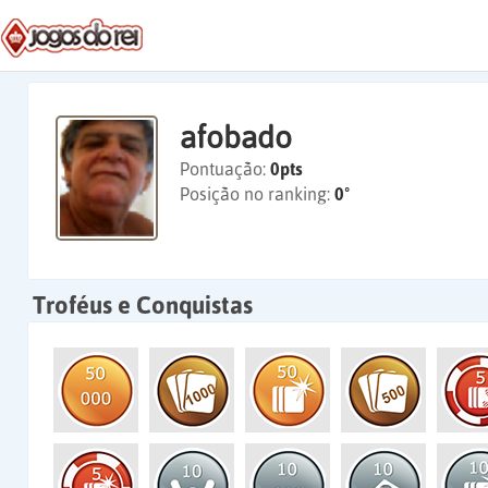
afobado
Pontuação:
0pts
Posição no ranking:
0º
Troféus e Conquistas