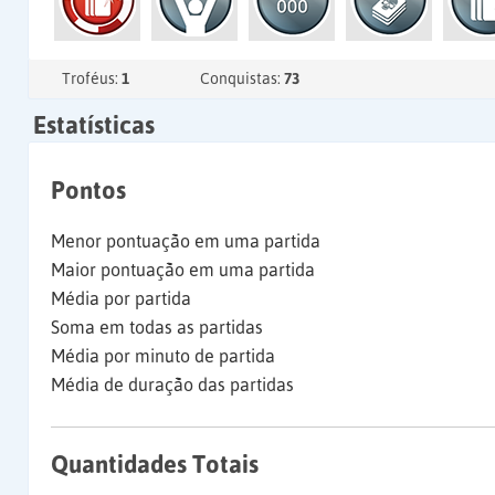
Troféus:
1
Conquistas:
73
Estatísticas
Pontos
Menor pontuação em uma partida
Maior pontuação em uma partida
Média por partida
Soma em todas as partidas
Média por minuto de partida
Média de duração das partidas
Quantidades Totais