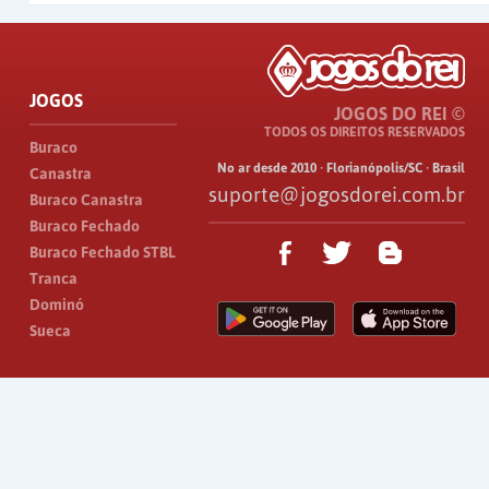
JOGOS
JOGOS DO REI ©
TODOS OS DIREITOS RESERVADOS
Buraco
No ar desde 2010 · Florianópolis/SC · Brasil
Canastra
suporte@jogosdorei.com.br
Buraco Canastra
Buraco Fechado
Buraco Fechado STBL
Tranca
Dominó
Sueca