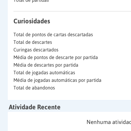
Total de partidas
Curiosidades
Total de pontos de cartas descartadas
Total de descartes
Curingas descartados
Média de pontos de descarte por partida
Média de descartes por partida
Total de jogadas automáticas
Média de jogadas automáticas por partida
Total de abandonos
Atividade Recente
Nenhuma atividad