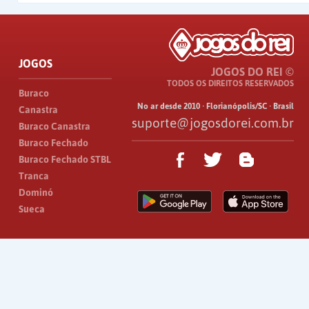
JOGOS
JOGOS DO REI ©
TODOS OS DIREITOS RESERVADOS
Buraco
No ar desde 2010 · Florianópolis/SC · Brasil
Canastra
suporte@jogosdorei.com.br
Buraco Canastra
Buraco Fechado
Buraco Fechado STBL
Tranca
Dominó
Sueca