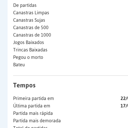
De partidas
Canastras Limpas
Canastras Sujas
Canastras de 500
Canastras de 1000
Jogos Baixados
Trincas Baixadas
Pegou o morto
Bateu
Tempos
Primeira partida em
22/
Última partida em
17/
Partida mais rápida
Partida mais demorada