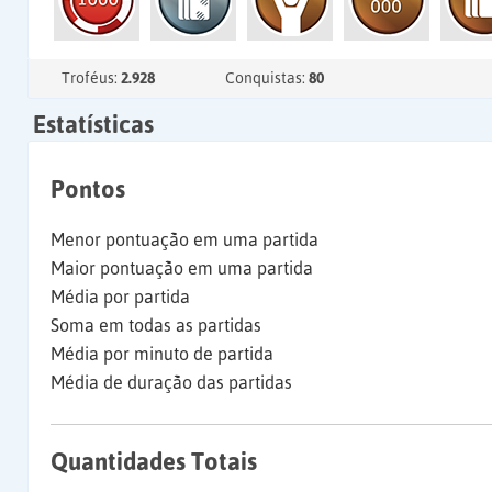
Troféus:
2.928
Conquistas:
80
Estatísticas
Pontos
Menor pontuação em uma partida
Maior pontuação em uma partida
Média por partida
Soma em todas as partidas
Média por minuto de partida
Média de duração das partidas
Quantidades Totais