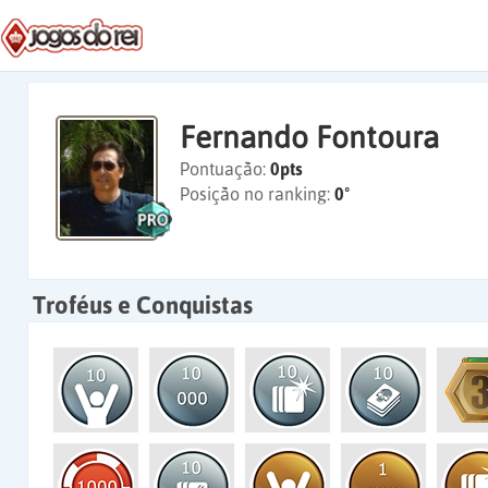
Fernando Fontoura
Pontuação:
0pts
Posição no ranking:
0º
Troféus e Conquistas