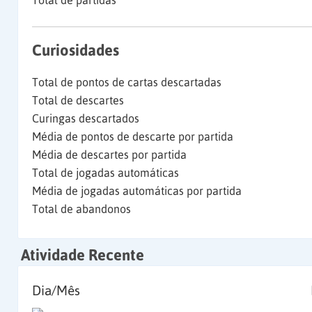
Total de partidas
Curiosidades
Total de pontos de cartas descartadas
Total de descartes
Curingas descartados
Média de pontos de descarte por partida
Média de descartes por partida
Total de jogadas automáticas
Média de jogadas automáticas por partida
Total de abandonos
Atividade Recente
Dia/Mês