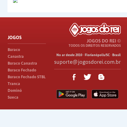
JOGOS
JOGOS DO REI ©
TODOS OS DIREITOS RESERVADOS
Buraco
No ar desde 2010 · Florianópolis/SC · Brasil
Canastra
suporte@jogosdorei.com.br
Buraco Canastra
Buraco Fechado
Buraco Fechado STBL
Tranca
Dominó
Sueca