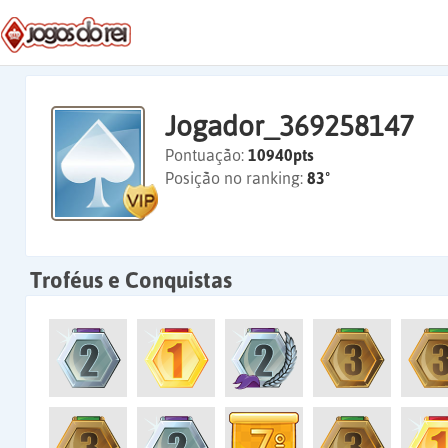
Jogador_369258147
Pontuação:
10940pts
Posição no ranking:
83º
Troféus e Conquistas