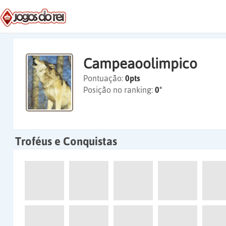
Campeaoolimpico
Pontuação:
0pts
Posição no ranking:
0º
Troféus e Conquistas