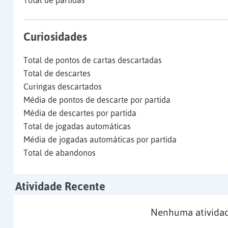
Total de partidas
Curiosidades
Total de pontos de cartas descartadas
Total de descartes
Curingas descartados
Média de pontos de descarte por partida
Média de descartes por partida
Total de jogadas automáticas
Média de jogadas automáticas por partida
Total de abandonos
Atividade Recente
Nenhuma atividad