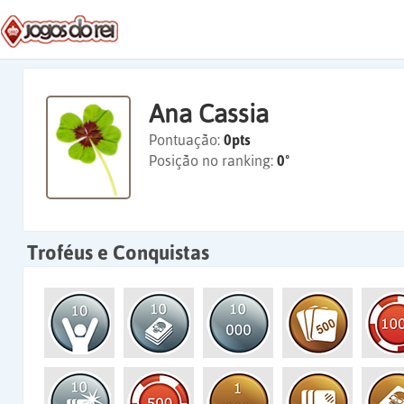
Ana Cassia
Pontuação:
0pts
Posição no ranking:
0º
Troféus e Conquistas