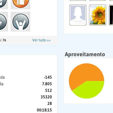
s:
76
Ver tudo >>
Aproveitamento
ida
-145
da
7.805
512
35320
28
00:18:15