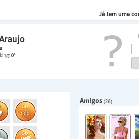
Já tem uma co
Araujo
s
king:
0º
Amigos
(28)