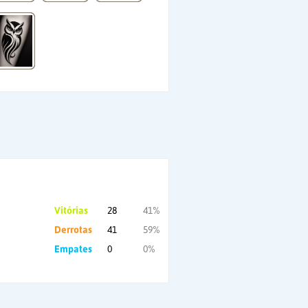
Vitórias
28
41%
Derrotas
41
59%
Empates
0
0%