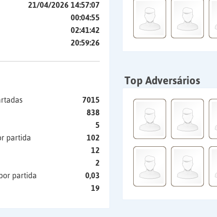
21/04/2026 14:57:07
00:04:55
02:41:42
20:59:26
Top Adversários
artadas
7015
838
5
r partida
102
12
2
por partida
0,03
19