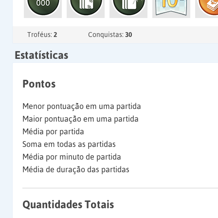
Troféus:
2
Conquistas:
30
Estatísticas
Pontos
Menor pontuação em uma partida
Maior pontuação em uma partida
Média por partida
Soma em todas as partidas
Média por minuto de partida
Média de duração das partidas
Quantidades Totais