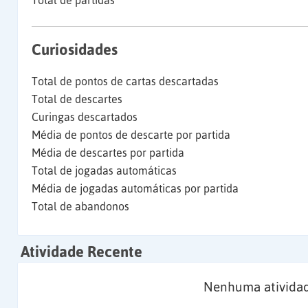
Total de partidas
Curiosidades
Total de pontos de cartas descartadas
Total de descartes
Curingas descartados
Média de pontos de descarte por partida
Média de descartes por partida
Total de jogadas automáticas
Média de jogadas automáticas por partida
Total de abandonos
Atividade Recente
Nenhuma atividad