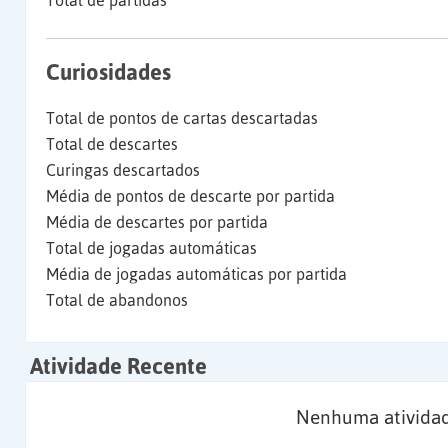
Total de partidas
Curiosidades
Total de pontos de cartas descartadas
Total de descartes
Curingas descartados
Média de pontos de descarte por partida
Média de descartes por partida
Total de jogadas automáticas
Média de jogadas automáticas por partida
Total de abandonos
Atividade Recente
Nenhuma atividad