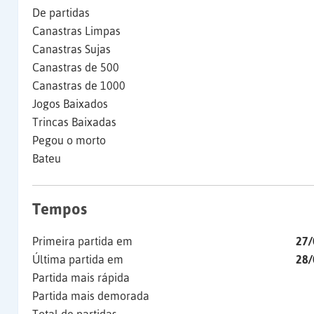
De partidas
Canastras Limpas
Canastras Sujas
Canastras de 500
Canastras de 1000
Jogos Baixados
Trincas Baixadas
Pegou o morto
Bateu
Tempos
Primeira partida em
27/
Última partida em
28/
Partida mais rápida
Partida mais demorada