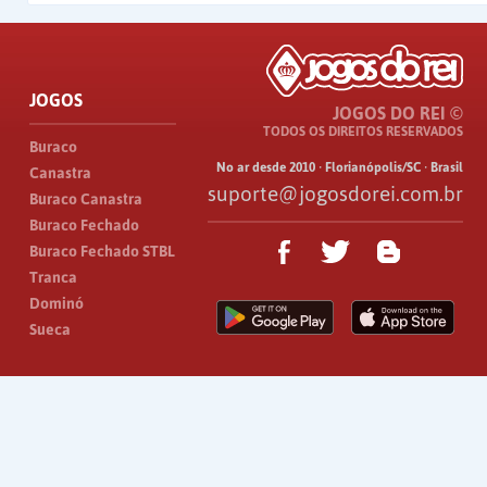
JOGOS
JOGOS DO REI ©
TODOS OS DIREITOS RESERVADOS
Buraco
No ar desde 2010 · Florianópolis/SC · Brasil
Canastra
suporte@jogosdorei.com.br
Buraco Canastra
Buraco Fechado
Buraco Fechado STBL
Tranca
Dominó
Sueca