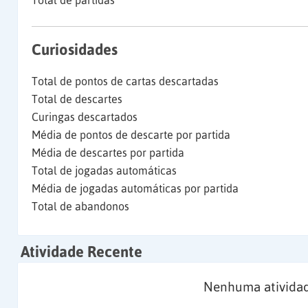
Total de partidas
Curiosidades
Total de pontos de cartas descartadas
Total de descartes
Curingas descartados
Média de pontos de descarte por partida
Média de descartes por partida
Total de jogadas automáticas
Média de jogadas automáticas por partida
Total de abandonos
Atividade Recente
Nenhuma atividad