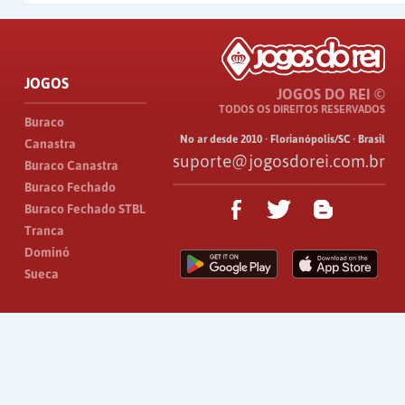
JOGOS
JOGOS DO REI ©
TODOS OS DIREITOS RESERVADOS
Buraco
No ar desde 2010 · Florianópolis/SC · Brasil
Canastra
suporte@jogosdorei.com.br
Buraco Canastra
Buraco Fechado
Buraco Fechado STBL
Tranca
Dominó
Sueca