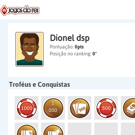
Dionel dsp
Pontuação:
0pts
Posição no ranking:
0º
Troféus e Conquistas