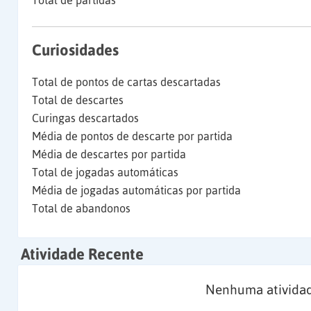
Total de partidas
Curiosidades
Total de pontos de cartas descartadas
Total de descartes
Curingas descartados
Média de pontos de descarte por partida
Média de descartes por partida
Total de jogadas automáticas
Média de jogadas automáticas por partida
Total de abandonos
Atividade Recente
Nenhuma atividad