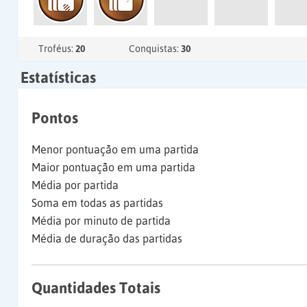
Troféus:
20
Conquistas:
30
Estatísticas
Pontos
Menor pontuação em uma partida
Maior pontuação em uma partida
Média por partida
Soma em todas as partidas
Média por minuto de partida
Média de duração das partidas
Quantidades Totais