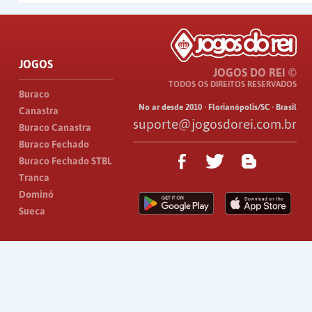
JOGOS
JOGOS DO REI ©
TODOS OS DIREITOS RESERVADOS
Buraco
No ar desde 2010 · Florianópolis/SC · Brasil
Canastra
suporte@jogosdorei.com.br
Buraco Canastra
Buraco Fechado
Buraco Fechado STBL
Tranca
Dominó
Sueca