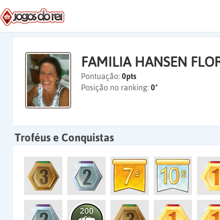
FAMILIA HANSEN FLO
Pontuação:
0pts
Posição no ranking:
0º
Troféus e Conquistas