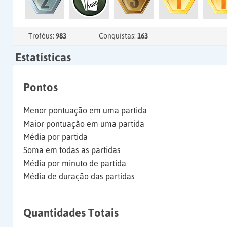
Troféus:
983
Conquistas:
163
Estatísticas
Pontos
Menor pontuação em uma partida
Maior pontuação em uma partida
Média por partida
Soma em todas as partidas
Média por minuto de partida
Média de duração das partidas
Quantidades Totais