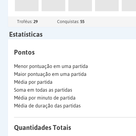
Troféus:
29
Conquistas:
55
Estatísticas
Pontos
Menor pontuação em uma partida
Maior pontuação em uma partida
Média por partida
Soma em todas as partidas
Média por minuto de partida
Média de duração das partidas
Quantidades Totais