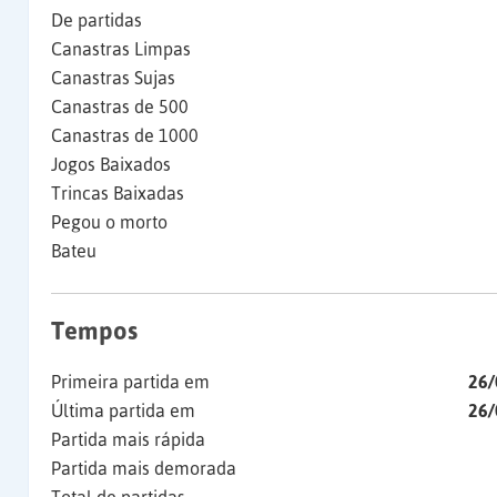
De partidas
Canastras Limpas
Canastras Sujas
Canastras de 500
Canastras de 1000
Jogos Baixados
Trincas Baixadas
Pegou o morto
Bateu
Tempos
Primeira partida em
26/
Última partida em
26/
Partida mais rápida
Partida mais demorada