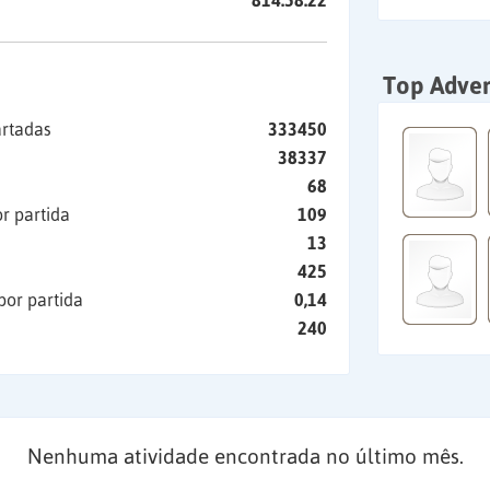
814:58:22
Top Adver
artadas
333450
38337
68
r partida
109
13
425
por partida
0,14
240
Nenhuma atividade encontrada no último mês.