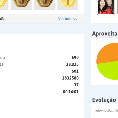
63
Ver tudo >>
Aproveit
ida
-690
da
38.825
601
1832580
37
00:16:01
Evolução
*Informações nã