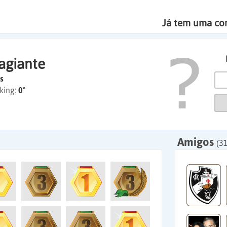
Já tem uma co
agiante
s
king:
0º
Amigos
(3