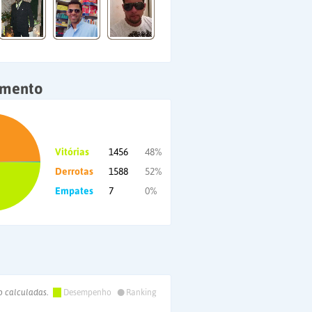
amento
Vitórias
1456
48%
Derrotas
1588
52%
Empates
7
0%
•
o calculadas.
Desempenho
Ranking