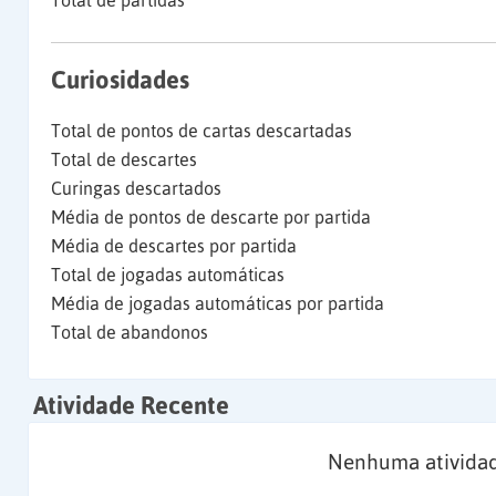
Total de partidas
Curiosidades
Total de pontos de cartas descartadas
Total de descartes
Curingas descartados
Média de pontos de descarte por partida
Média de descartes por partida
Total de jogadas automáticas
Média de jogadas automáticas por partida
Total de abandonos
Atividade Recente
Nenhuma atividad