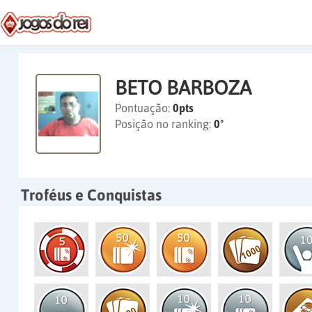
BETO BARBOZA
Pontuação:
0pts
Posição no ranking:
0º
Troféus e Conquistas