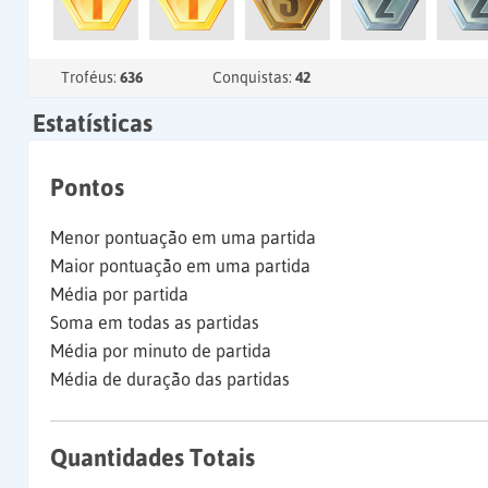
Troféus:
636
Conquistas:
42
Estatísticas
Pontos
Menor pontuação em uma partida
Maior pontuação em uma partida
Média por partida
Soma em todas as partidas
Média por minuto de partida
Média de duração das partidas
Quantidades Totais