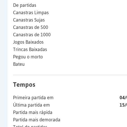
De partidas
Canastras Limpas
Canastras Sujas
Canastras de 500
Canastras de 1000
Jogos Baixados
Trincas Baixadas
Pegou o morto
Bateu
Tempos
Primeira partida em
04/
Última partida em
15/
Partida mais rápida
Partida mais demorada