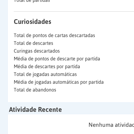
Total de partidas
Curiosidades
Total de pontos de cartas descartadas
Total de descartes
Curingas descartados
Média de pontos de descarte por partida
Média de descartes por partida
Total de jogadas automáticas
Média de jogadas automáticas por partida
Total de abandonos
Atividade Recente
Nenhuma atividad