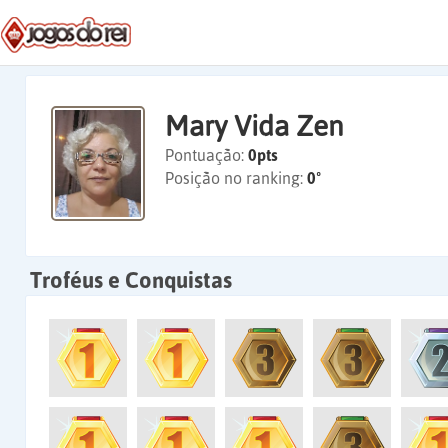
Mary Vida Zen
Pontuação:
0pts
Posição no ranking:
0º
Troféus e Conquistas