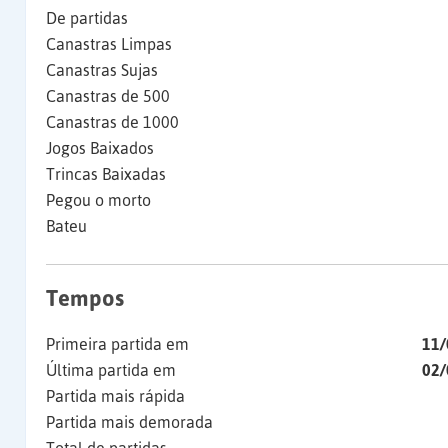
De partidas
Canastras Limpas
Canastras Sujas
Canastras de 500
Canastras de 1000
Jogos Baixados
Trincas Baixadas
Pegou o morto
Bateu
Tempos
Primeira partida em
11/
Última partida em
02/
Partida mais rápida
Partida mais demorada