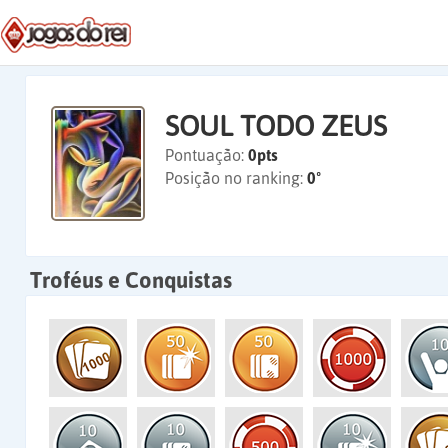
SOUL TODO ZEUS
Pontuação:
0pts
Posição no ranking:
0º
Troféus e Conquistas