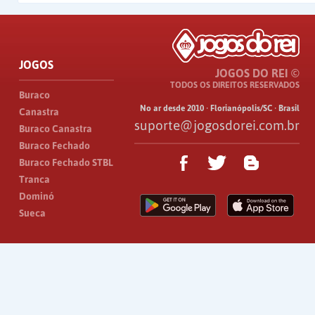
JOGOS
JOGOS DO REI ©
TODOS OS DIREITOS RESERVADOS
Buraco
No ar desde 2010 · Florianópolis/SC · Brasil
Canastra
suporte@jogosdorei.com.br
Buraco Canastra
Buraco Fechado
Buraco Fechado STBL
Tranca
Dominó
Sueca