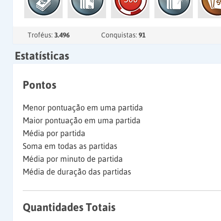
Troféus:
3.496
Conquistas:
91
Estatísticas
Pontos
Menor pontuação em uma partida
Maior pontuação em uma partida
Média por partida
Soma em todas as partidas
Média por minuto de partida
Média de duração das partidas
Quantidades Totais