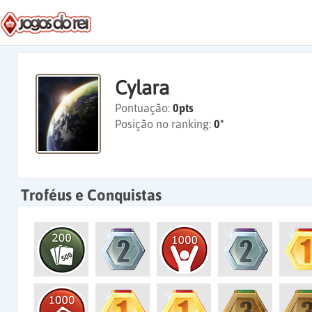
Cylara
Pontuação:
0pts
Posição no ranking:
0º
Troféus e Conquistas