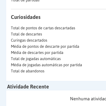
Total de partidas
Curiosidades
Total de pontos de cartas descartadas
Total de descartes
Curingas descartados
Média de pontos de descarte por partida
Média de descartes por partida
Total de jogadas automáticas
Média de jogadas automáticas por partida
Total de abandonos
Atividade Recente
Nenhuma atividad