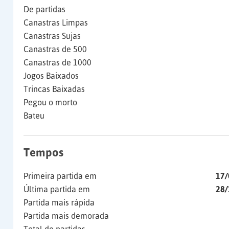
De partidas
Canastras Limpas
Canastras Sujas
Canastras de 500
Canastras de 1000
Jogos Baixados
Trincas Baixadas
Pegou o morto
Bateu
Tempos
Primeira partida em
17/
Última partida em
28/
Partida mais rápida
Partida mais demorada