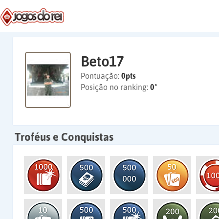
Beto17
Pontuação:
0pts
Posição no ranking:
0º
Troféus e Conquistas