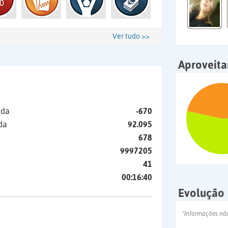
Ver tudo >>
Aproveit
ida
-670
da
92.095
678
9997205
41
00:16:40
Evolução
*Informações nã