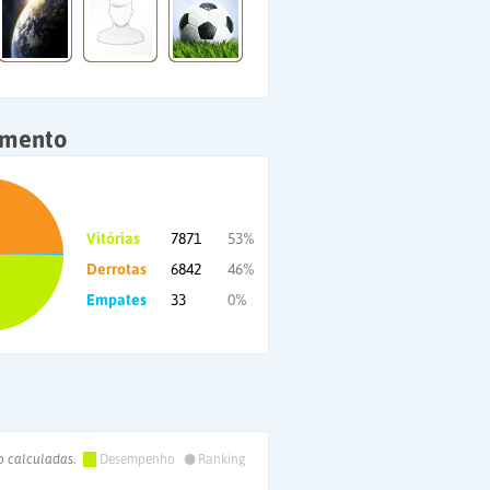
amento
Vitórias
7871
53%
Derrotas
6842
46%
Empates
33
0%
•
o calculadas.
Desempenho
Ranking