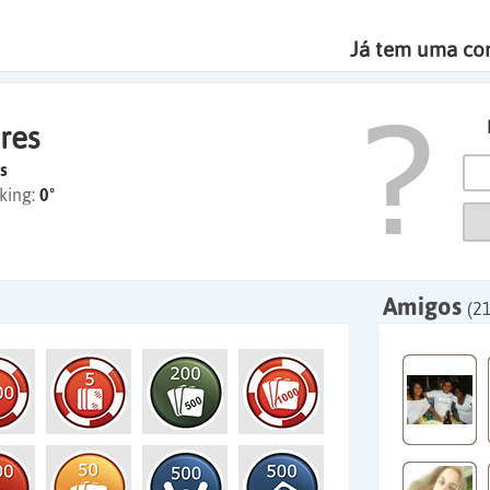
Já tem uma co
res
s
king:
0º
Amigos
(21