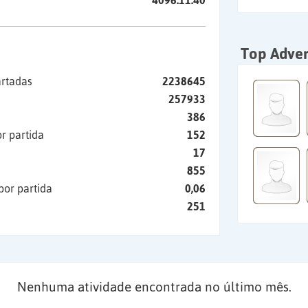
4096:11:40
Top Adver
artadas
2238645
257933
386
r partida
152
17
855
por partida
0,06
251
Nenhuma atividade encontrada no último mês.