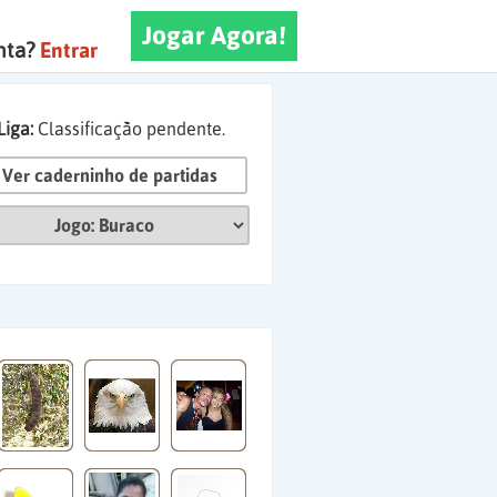
Jogar Agora!
nta?
Entrar
Liga:
Classificação pendente.
Ver caderninho de partidas