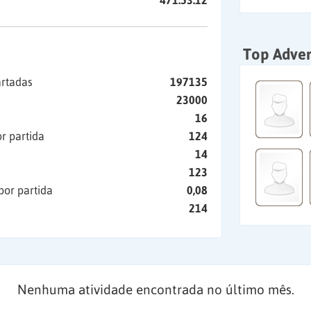
471:53:12
Top Adver
artadas
197135
23000
16
r partida
124
14
123
por partida
0,08
214
Nenhuma atividade encontrada no último mês.