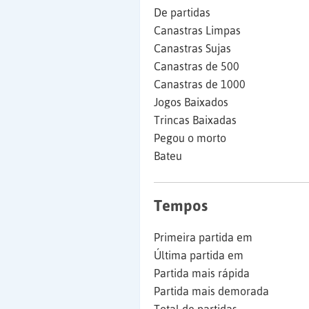
De partidas
Canastras Limpas
Canastras Sujas
Canastras de 500
Canastras de 1000
Jogos Baixados
Trincas Baixadas
Pegou o morto
Bateu
Tempos
Primeira partida em
Última partida em
Partida mais rápida
Partida mais demorada