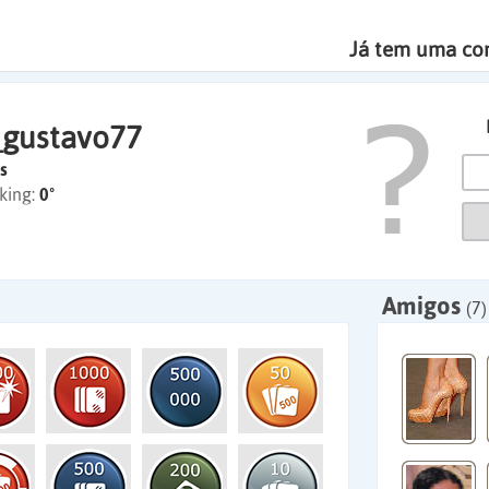
Já tem uma co
gustavo77
s
king:
0º
Amigos
(7)