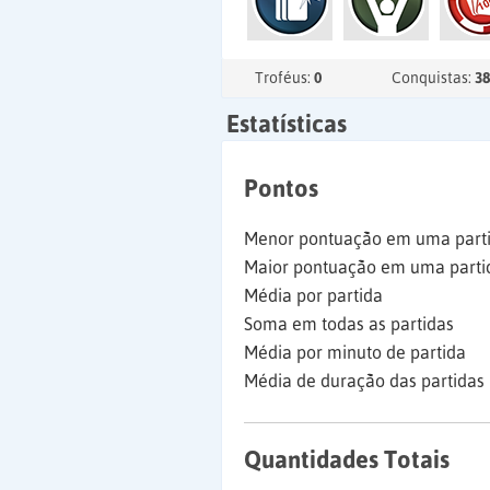
Troféus:
0
Conquistas:
38
Estatísticas
Pontos
Menor pontuação em uma part
Maior pontuação em uma parti
Média por partida
Soma em todas as partidas
Média por minuto de partida
Média de duração das partidas
Quantidades Totais