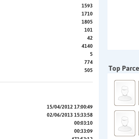
1593
1710
1805
101
42
4140
5
774
Top Parce
505
15/04/2012 17:00:49
02/06/2013 15:33:58
00:03:10
00:33:09