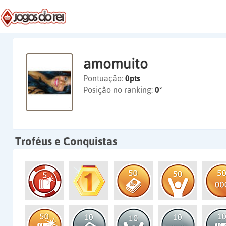
amomuito
Pontuação:
0pts
Posição no ranking:
0º
Troféus e Conquistas