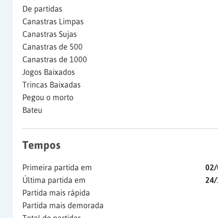
De partidas
Canastras Limpas
Canastras Sujas
Canastras de 500
Canastras de 1000
Jogos Baixados
Trincas Baixadas
Pegou o morto
Bateu
Tempos
Primeira partida em
02/
Última partida em
24/
Partida mais rápida
Partida mais demorada