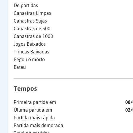
De partidas
Canastras Limpas
Canastras Sujas
Canastras de 500
Canastras de 1000
Jogos Baixados
Trincas Baixadas
Pegou o morto
Bateu
Tempos
Primeira partida em
08/
Última partida em
02/
Partida mais rápida
Partida mais demorada