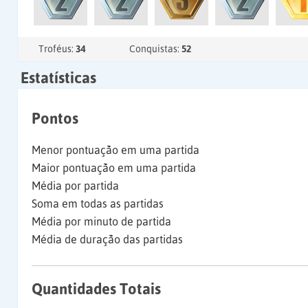
Troféus:
34
Conquistas:
52
Estatísticas
Pontos
Menor pontuação em uma partida
Maior pontuação em uma partida
Média por partida
Soma em todas as partidas
Média por minuto de partida
Média de duração das partidas
Quantidades Totais