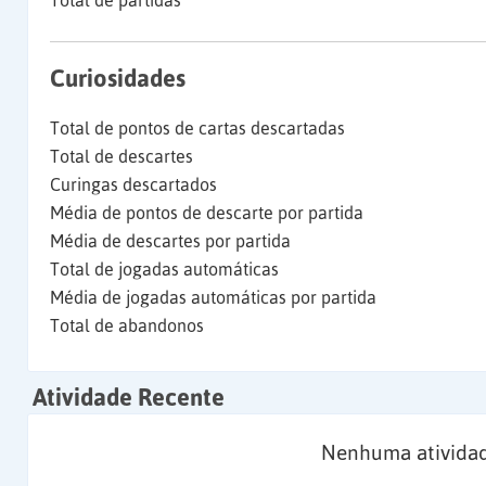
Total de partidas
Curiosidades
Total de pontos de cartas descartadas
Total de descartes
Curingas descartados
Média de pontos de descarte por partida
Média de descartes por partida
Total de jogadas automáticas
Média de jogadas automáticas por partida
Total de abandonos
Atividade Recente
Nenhuma atividad