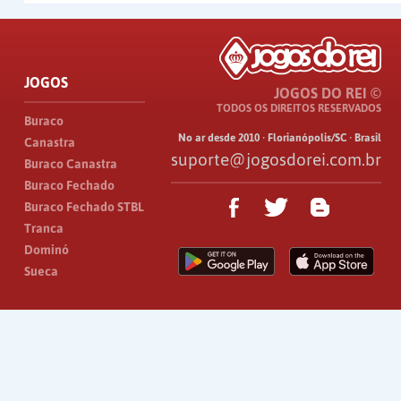
JOGOS
JOGOS DO REI ©
TODOS OS DIREITOS RESERVADOS
Buraco
No ar desde 2010 · Florianópolis/SC · Brasil
Canastra
suporte@jogosdorei.com.br
Buraco Canastra
Buraco Fechado
Buraco Fechado STBL
Tranca
Dominó
Sueca