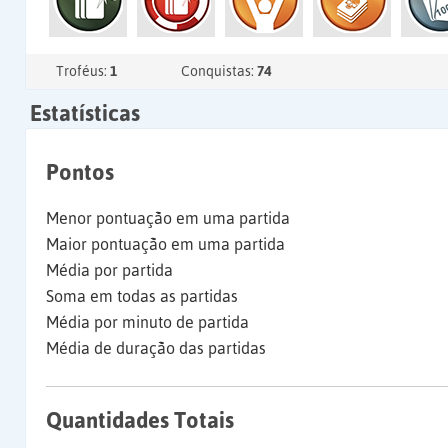
Troféus:
1
Conquistas:
74
Estatísticas
Pontos
Menor pontuação em uma partida
Maior pontuação em uma partida
Média por partida
Soma em todas as partidas
Média por minuto de partida
Média de duração das partidas
Quantidades Totais