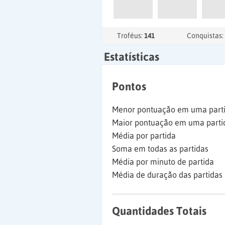
Troféus:
141
Conquistas:
Estatísticas
Pontos
Menor pontuação em uma part
Maior pontuação em uma parti
Média por partida
Soma em todas as partidas
Média por minuto de partida
Média de duração das partidas
Quantidades Totais