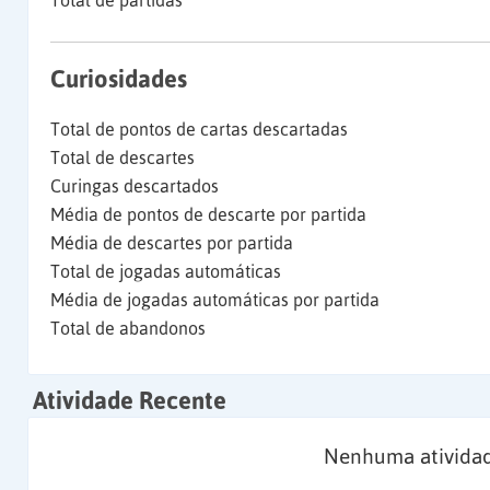
Total de partidas
Curiosidades
Total de pontos de cartas descartadas
Total de descartes
Curingas descartados
Média de pontos de descarte por partida
Média de descartes por partida
Total de jogadas automáticas
Média de jogadas automáticas por partida
Total de abandonos
Atividade Recente
Nenhuma atividad