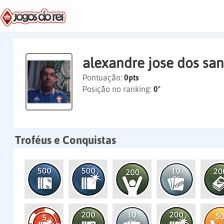
alexandre jose dos san
Pontuação:
0pts
Posição no ranking:
0º
Troféus e Conquistas