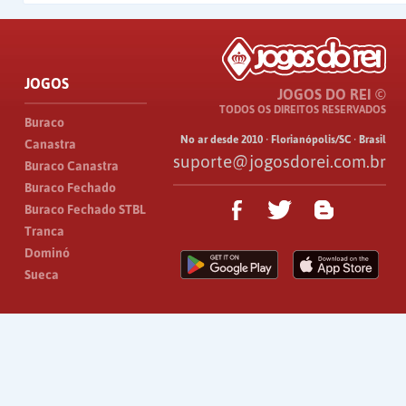
JOGOS
JOGOS DO REI ©
TODOS OS DIREITOS RESERVADOS
Buraco
No ar desde 2010 · Florianópolis/SC · Brasil
Canastra
suporte@jogosdorei.com.br
Buraco Canastra
Buraco Fechado
Buraco Fechado STBL
Tranca
Dominó
Sueca