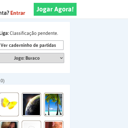
Jogar Agora!
nta?
Entrar
Liga:
Classificação pendente.
Ver caderninho de partidas
10)