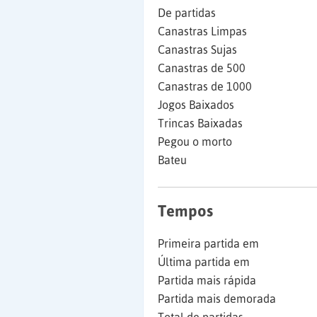
De partidas
Canastras Limpas
Canastras Sujas
Canastras de 500
Canastras de 1000
Jogos Baixados
Trincas Baixadas
Pegou o morto
Bateu
Tempos
Primeira partida em
Última partida em
Partida mais rápida
Partida mais demorada