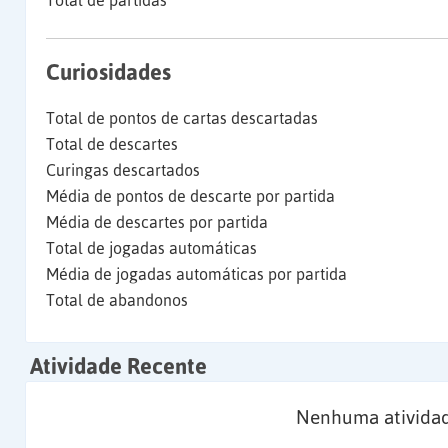
Total de partidas
Curiosidades
Total de pontos de cartas descartadas
Total de descartes
Curingas descartados
Média de pontos de descarte por partida
Média de descartes por partida
Total de jogadas automáticas
Média de jogadas automáticas por partida
Total de abandonos
Atividade Recente
Nenhuma atividad