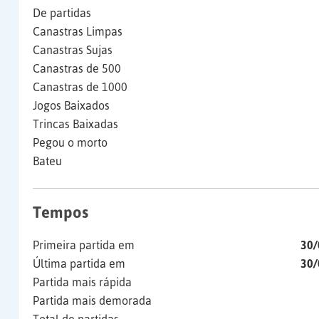
De partidas
Canastras Limpas
Canastras Sujas
Canastras de 500
Canastras de 1000
Jogos Baixados
Trincas Baixadas
Pegou o morto
Bateu
Tempos
Primeira partida em
30/
Última partida em
30/
Partida mais rápida
Partida mais demorada