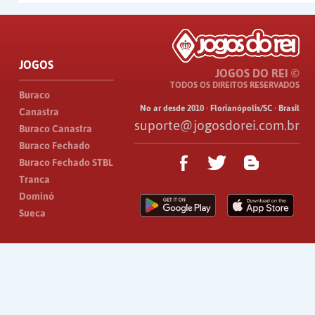
JOGOS
JOGOS DO REI ©
TODOS OS DIREITOS RESERVADOS
Buraco
No ar desde 2010 · Florianópolis/SC · Brasil
Canastra
suporte@jogosdorei.com.br
Buraco Canastra
Buraco Fechado
Buraco Fechado STBL
Tranca
Dominó
Sueca