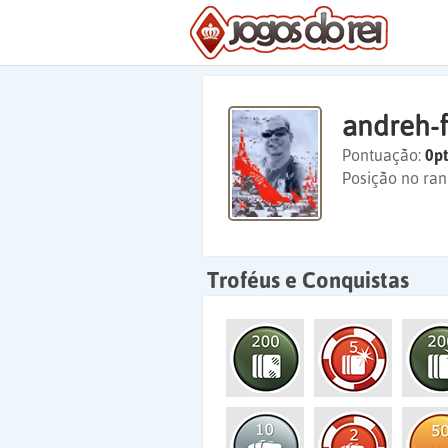
andreh-f
Pontuação:
0pt
Posição no ran
Troféus e Conquistas