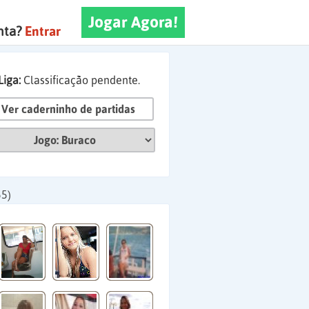
Jogar Agora!
nta?
Entrar
Liga:
Classificação pendente.
Ver caderninho de partidas
55)