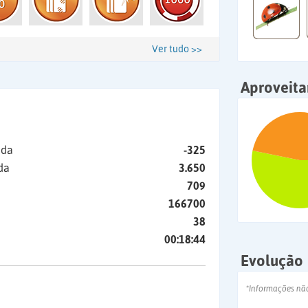
Ver tudo >>
Aproveit
ida
-325
da
3.650
709
166700
38
00:18:44
Evolução
*Informações nã