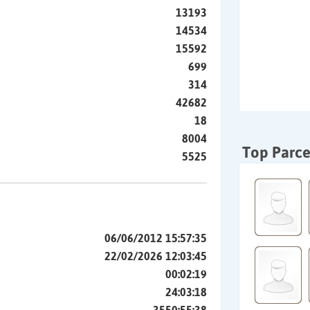
13193
14534
15592
699
314
42682
18
8004
Top Parce
5525
06/06/2012 15:57:35
22/02/2026 12:03:45
00:02:19
24:03:18