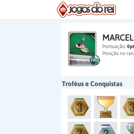
MARCEL
Pontuação:
0pt
Posição no ran
Troféus e Conquistas