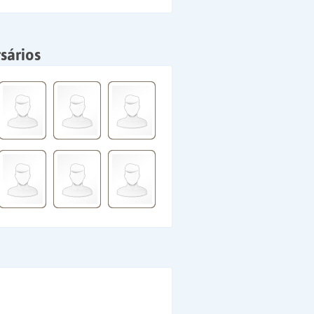
sários