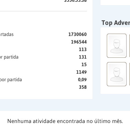
3550:55:38
Top Adver
artadas
1730060
196544
113
r partida
131
15
1149
por partida
0,09
358
Nenhuma atividade encontrada no último mês.