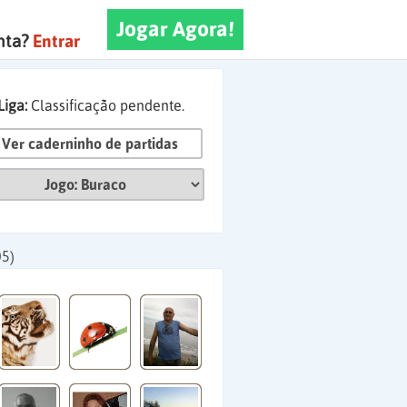
Jogar Agora!
nta?
Entrar
Liga:
Classificação pendente.
Ver caderninho de partidas
05)