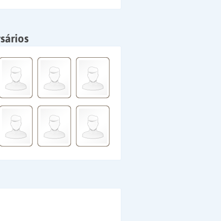
sários