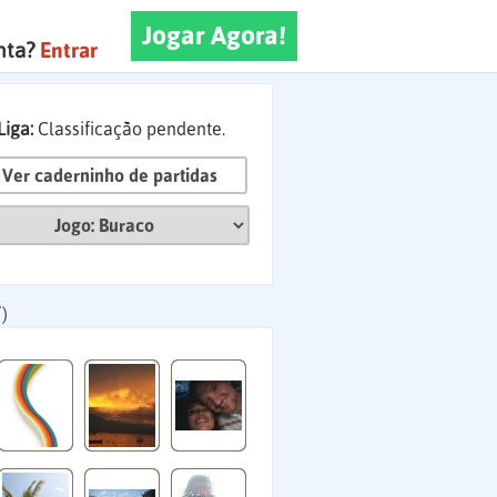
Jogar Agora!
nta?
Entrar
Liga:
Classificação pendente.
Ver caderninho de partidas
)