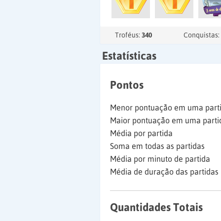
Troféus:
340
Conquistas:
Estatísticas
Pontos
Menor pontuação em uma part
Maior pontuação em uma parti
Média por partida
Soma em todas as partidas
Média por minuto de partida
Média de duração das partidas
Quantidades Totais