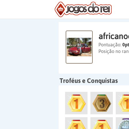
africano
Pontuação:
0pt
Posição no ran
Troféus e Conquistas