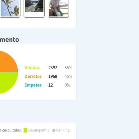
amento
Vitórias
2397
55%
Derrotas
1968
45%
Empates
12
0%
•
o calculadas.
Desempenho
Ranking