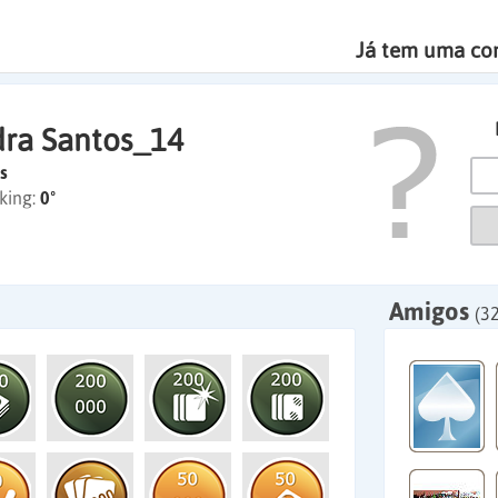
Já tem uma co
dra Santos_14
s
king:
0º
Amigos
(32