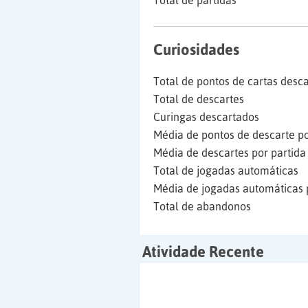
Total de partidas
Curiosidades
Total de pontos de cartas desc
Total de descartes
Curingas descartados
Média de pontos de descarte po
Média de descartes por partida
Total de jogadas automáticas
Média de jogadas automáticas 
Total de abandonos
Atividade Recente