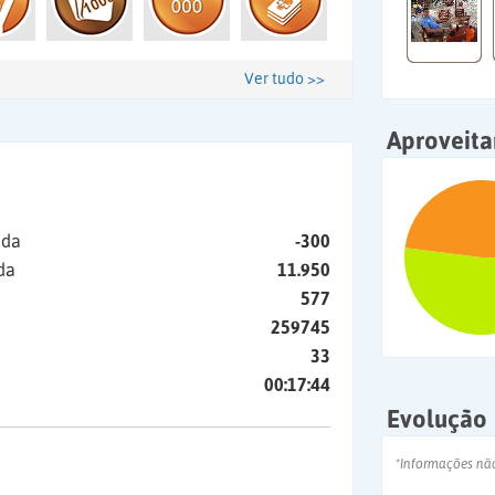
Ver tudo >>
Aproveit
ida
-300
da
11.950
577
259745
33
00:17:44
Evolução
*Informações nã