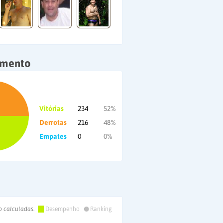
amento
Vitórias
234
52%
Derrotas
216
48%
Empates
0
0%
•
o calculadas.
Desempenho
Ranking