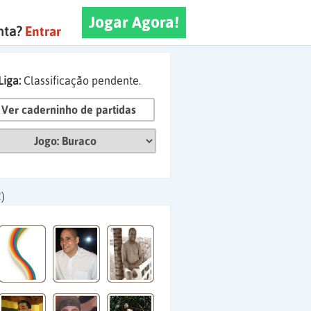
Jogar Agora!
nta?
Entrar
Liga:
Classificação pendente.
Ver caderninho de partidas
)