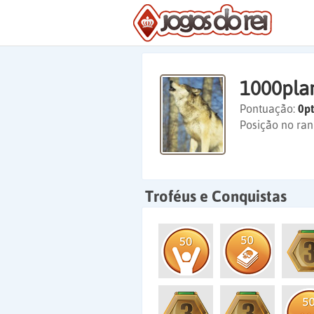
1000pla
Pontuação:
0pt
Posição no ran
Troféus e Conquistas