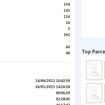
154
141
116
16
5
292
-
60
Top Parce
40
14/06/2012 10:42:50
26/01/2015 14:26:18
00:06:20
02:28:45