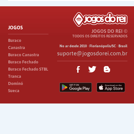
JOGOS
JOGOS DO REI ©
TODOS OS DIREITOS RESERVADOS
Buraco
No ar desde 2010 · Florianópolis/SC · Brasil
Canastra
suporte@jogosdorei.com.br
Buraco Canastra
Buraco Fechado
Buraco Fechado STBL
Tranca
Dominó
Sueca