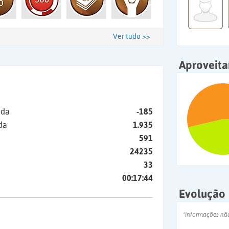
Ver tudo >>
Aproveit
ida
-185
da
1.935
591
24235
33
00:17:44
Evolução
*Informações nã