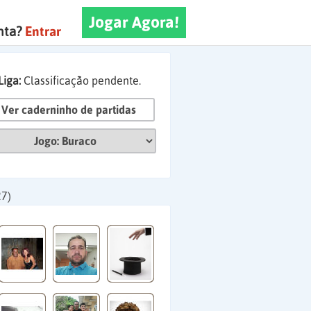
Jogar Agora!
nta?
Entrar
Liga:
Classificação pendente.
Ver caderninho de partidas
27)