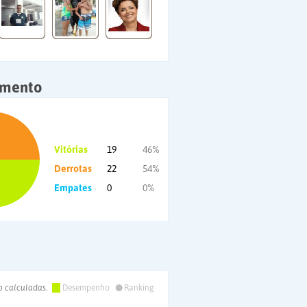
amento
Vitórias
19
46%
Derrotas
22
54%
Empates
0
0%
•
o calculadas.
Desempenho
Ranking