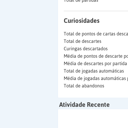
Total de partidas
Curiosidades
Total de pontos de cartas desc
Total de descartes
Curingas descartados
Média de pontos de descarte po
Média de descartes por partida
Total de jogadas automáticas
Média de jogadas automáticas 
Total de abandonos
Atividade Recente