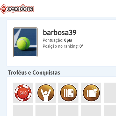
barbosa39
Pontuação:
0pts
Posição no ranking:
0º
Troféus e Conquistas