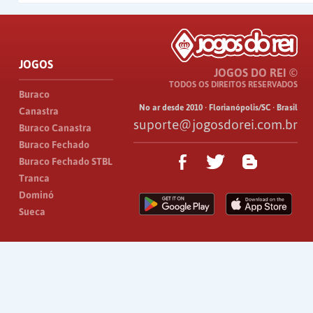
JOGOS
JOGOS DO REI ©
TODOS OS DIREITOS RESERVADOS
Buraco
No ar desde 2010 · Florianópolis/SC · Brasil
Canastra
suporte@jogosdorei.com.br
Buraco Canastra
Buraco Fechado
Buraco Fechado STBL
Tranca
Dominó
Sueca