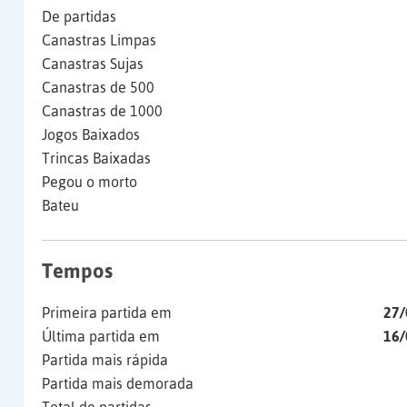
De partidas
Canastras Limpas
Canastras Sujas
Canastras de 500
Canastras de 1000
Jogos Baixados
Trincas Baixadas
Pegou o morto
Bateu
Tempos
Primeira partida em
27/
Última partida em
16/
Partida mais rápida
Partida mais demorada