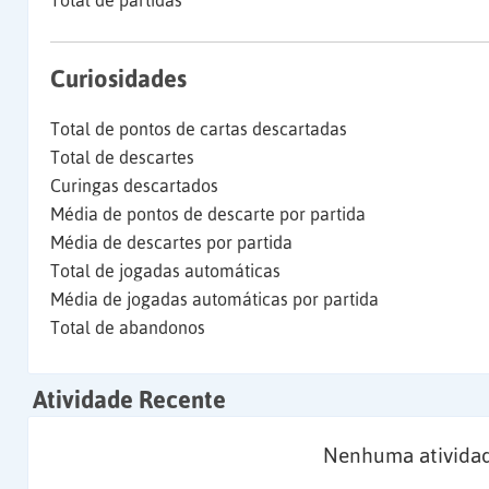
Total de partidas
Curiosidades
Total de pontos de cartas descartadas
Total de descartes
Curingas descartados
Média de pontos de descarte por partida
Média de descartes por partida
Total de jogadas automáticas
Média de jogadas automáticas por partida
Total de abandonos
Atividade Recente
Nenhuma atividad