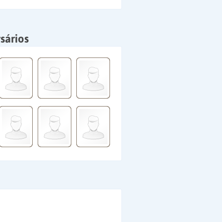
sários