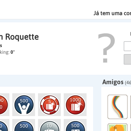
Já tem uma co
h Roquette
s
king:
0º
Amigos
(46