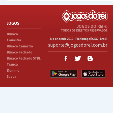
JOGOS
JOGOS DO REI ©
TODOS OS DIREITOS RESERVADOS
Buraco
No ar desde 2010 · Florianópolis/SC · Brasil
Canastra
suporte@jogosdorei.com.br
Buraco Canastra
Buraco Fechado
Buraco Fechado STBL
Tranca
Dominó
Sueca