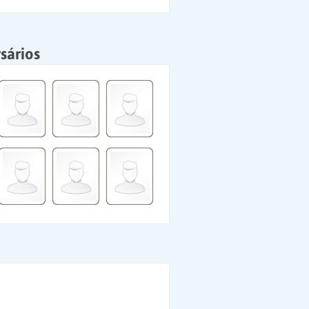
sários