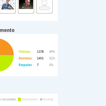
amento
Vitórias
1378
49%
Derrotas
1455
51%
Empates
7
0%
•
o calculadas.
Desempenho
Ranking