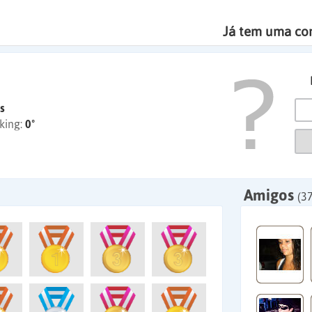
Já tem uma co
s
king:
0º
Amigos
(37