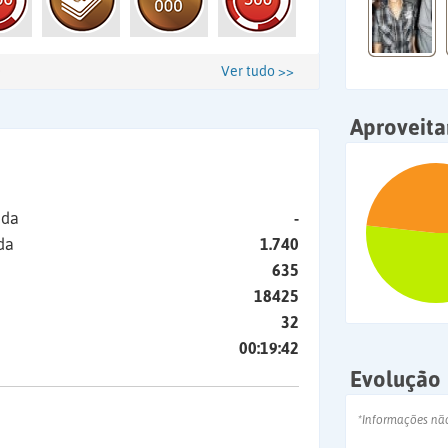
Ver tudo >>
Aproveit
ida
-
da
1.740
635
18425
32
00:19:42
Evolução
*Informações nã