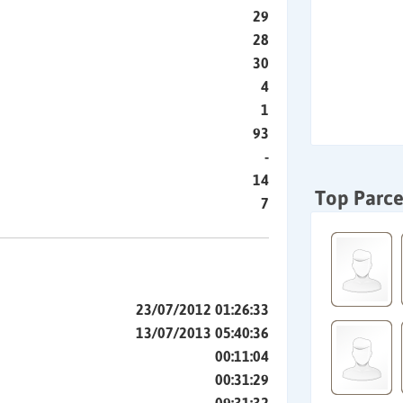
29
28
30
4
1
93
-
14
Top Parce
7
23/07/2012 01:26:33
13/07/2013 05:40:36
00:11:04
00:31:29