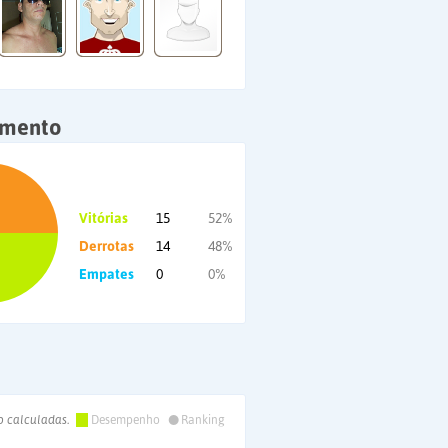
amento
Vitórias
15
52%
Derrotas
14
48%
Empates
0
0%
•
o calculadas.
Desempenho
Ranking