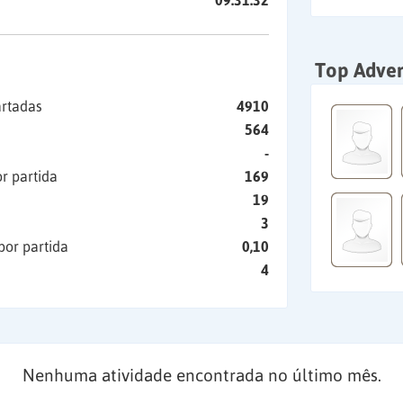
09:31:32
Top Adver
artadas
4910
564
-
r partida
169
19
3
por partida
0,10
4
Nenhuma atividade encontrada no último mês.