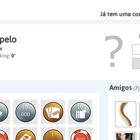
Já tem uma co
pelo
s
king:
0º
Amigos
(7)