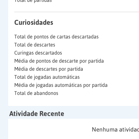
Total de partidas
Curiosidades
Total de pontos de cartas descartadas
Total de descartes
Curingas descartados
Média de pontos de descarte por partida
Média de descartes por partida
Total de jogadas automáticas
Média de jogadas automáticas por partida
Total de abandonos
Atividade Recente
Nenhuma atividad