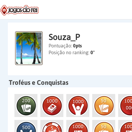
Souza_P
Pontuação:
0pts
Posição no ranking:
0º
Troféus e Conquistas