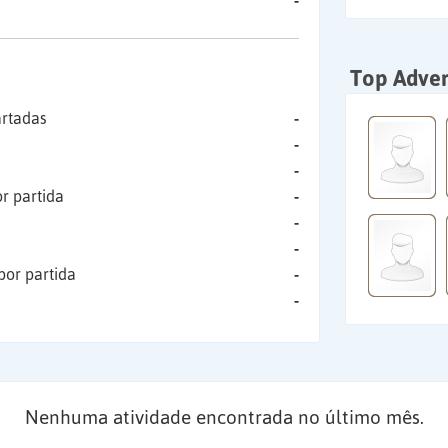
-
Top Adver
artadas
-
-
-
r partida
-
-
-
por partida
-
-
Nenhuma atividade encontrada no último mês.