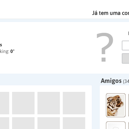
Já tem uma co
s
king:
0º
Amigos
(34