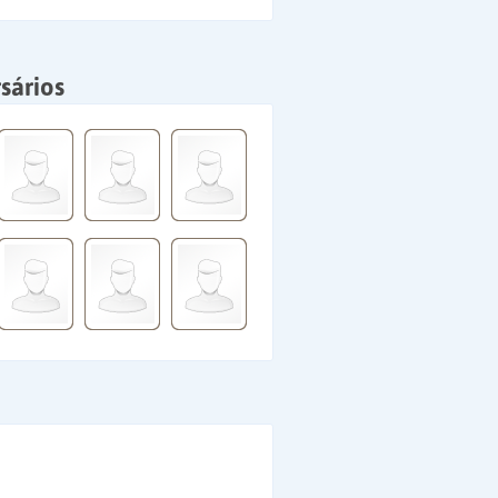
sários