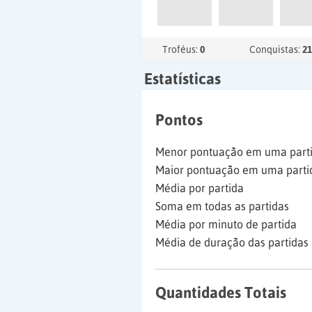
Troféus:
0
Conquistas:
21
Estatísticas
Pontos
Menor pontuação em uma part
Maior pontuação em uma parti
Média por partida
Soma em todas as partidas
Média por minuto de partida
Média de duração das partidas
Quantidades Totais