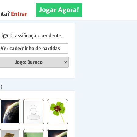
Jogar Agora!
nta?
Entrar
Liga:
Classificação pendente.
Ver caderninho de partidas
)