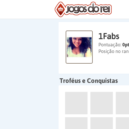
1Fabs
Pontuação:
0pt
Posição no ran
Troféus e Conquistas